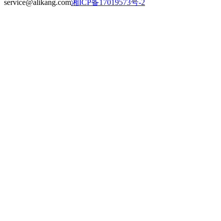
service@alikang.com
湘ICP备17019573号-2