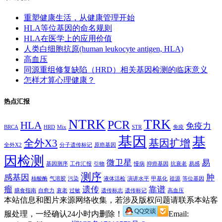
重塑健康生活，从健康管理开始
HLA等位基因的命名规则
HLA在医学上的应用价值
人类白细胞抗原(human leukocyte antigen, HLA)
高血压
同源重组修复缺陷（HRD）相关基因检测的临床意义
怎样才算心理健康？
热点汇报
NTRK
TRK
PCR
HLA
免疫力
BRCA
HRD
Mix
STR
免疫
基因
基
全外X3
基因扩增
全外X2
分子遗传标记
原癌基因
因检测
微卫星
易
基因测序
工作汇报
引物
慢病
抑癌基因
抗衰老
易感
测序
感基因
肿
核酸酶
气溶胶
污染
液体活检
演讲水平
甲基化
祖源
等位基因
瘤
遗传
靠谱
膳食指南
自愈力
衰老
过敏
遗传标志
遗传标记
高血压
本站信息和图片来源网络收集，若涉及版权问题请联系本站客
服处理，一经确认24小时内删除！
Email: