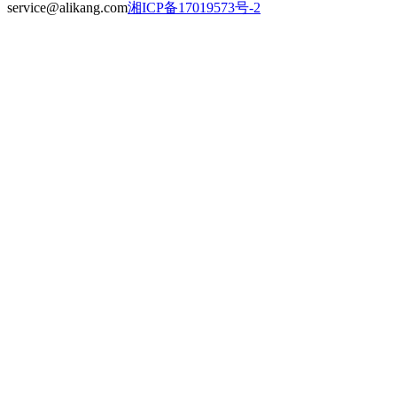
service@alikang.com
湘ICP备17019573号-2