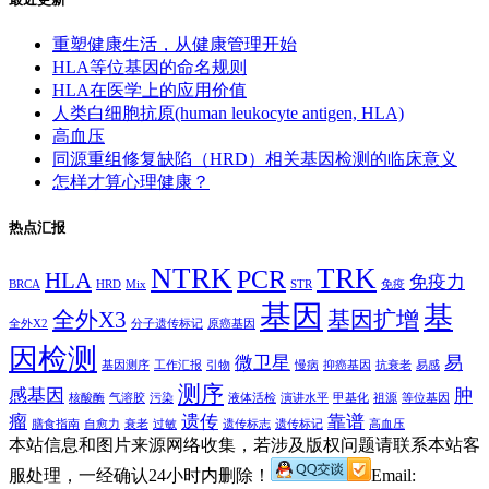
重塑健康生活，从健康管理开始
HLA等位基因的命名规则
HLA在医学上的应用价值
人类白细胞抗原(human leukocyte antigen, HLA)
高血压
同源重组修复缺陷（HRD）相关基因检测的临床意义
怎样才算心理健康？
热点汇报
NTRK
TRK
PCR
HLA
免疫力
BRCA
HRD
Mix
STR
免疫
基因
基
全外X3
基因扩增
全外X2
分子遗传标记
原癌基因
因检测
微卫星
易
基因测序
工作汇报
引物
慢病
抑癌基因
抗衰老
易感
测序
感基因
肿
核酸酶
气溶胶
污染
液体活检
演讲水平
甲基化
祖源
等位基因
瘤
遗传
靠谱
膳食指南
自愈力
衰老
过敏
遗传标志
遗传标记
高血压
本站信息和图片来源网络收集，若涉及版权问题请联系本站客
服处理，一经确认24小时内删除！
Email: