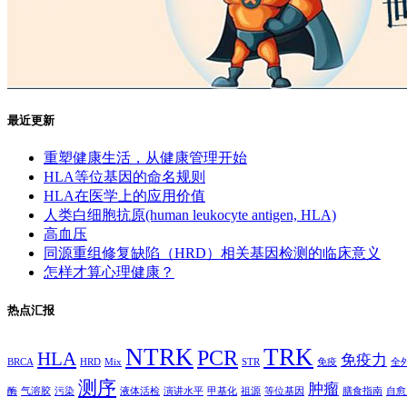
最近更新
重塑健康生活，从健康管理开始
HLA等位基因的命名规则
HLA在医学上的应用价值
人类白细胞抗原(human leukocyte antigen, HLA)
高血压
同源重组修复缺陷（HRD）相关基因检测的临床意义
怎样才算心理健康？
热点汇报
NTRK
TRK
PCR
HLA
免疫力
BRCA
HRD
Mix
STR
免疫
全外
测序
肿瘤
酶
气溶胶
污染
液体活检
演讲水平
甲基化
祖源
等位基因
膳食指南
自愈