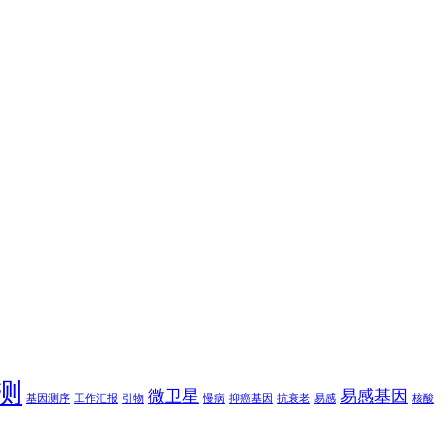
测
微卫星
易感基因
基因测序
工作汇报
引物
慢病
抑癌基因
抗衰老
易感
核酸