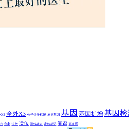
基因
基因检
全外X3
基因扩增
X2
分子遗传标记
原癌基因
遗传
靠谱
力
衰老
过敏
遗传标志
遗传标记
高血压