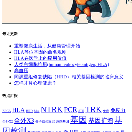
最近更新
重塑健康生活，从健康管理开始
HLA等位基因的命名规则
HLA在医学上的应用价值
人类白细胞抗原(human leukocyte antigen, HLA)
高血压
同源重组修复缺陷（HRD）相关基因检测的临床意义
怎样才算心理健康？
热点汇报
NTRK
TRK
PCR
HLA
免疫力
BRCA
HRD
Mix
STR
免疫
基因
基
全外X3
基因扩增
全外X2
分子遗传标记
原癌基因
因检测