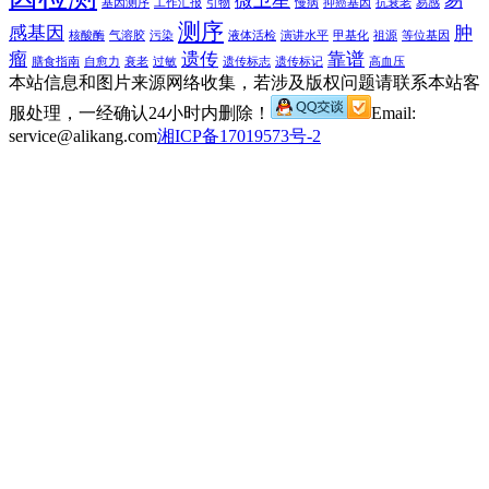
微卫星
易
基因测序
工作汇报
引物
慢病
抑癌基因
抗衰老
易感
测序
感基因
肿
核酸酶
气溶胶
污染
液体活检
演讲水平
甲基化
祖源
等位基因
瘤
遗传
靠谱
膳食指南
自愈力
衰老
过敏
遗传标志
遗传标记
高血压
本站信息和图片来源网络收集，若涉及版权问题请联系本站客
服处理，一经确认24小时内删除！
Email:
service@alikang.com
湘ICP备17019573号-2